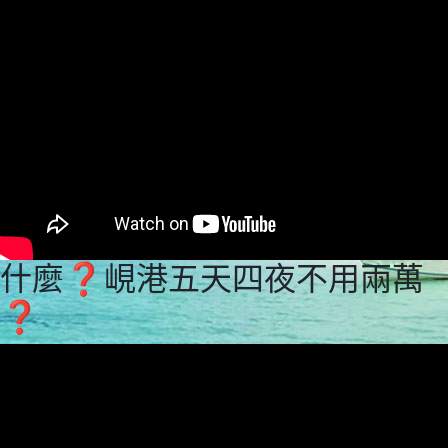
什麼❓峴港五天四夜不用兩萬
❓