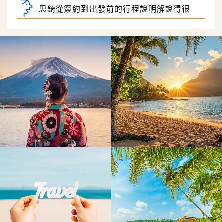
謝謝慶澤旅遊的客製化安排 7天6夜 峇里
島之旅，剛剛才回來台灣，哦…坐5hr飛機／趟
峇里島自由行真的太好玩了!
真的好累喔！不過 真的蠻值得的
慶澤旅遊的行程安排真的好細心~
感謝Jimmy幫忙安排我們的峇里島蜜月旅
行 詢問及規劃過程皆有問必答又很有耐心解惑
林彤的服務沒話說的好👍，很貼心且熱心
超級讚👍🏻
處理意外情況，補救措施也令人滿意！非常推
思錡從簽約到出發前的行程說明解說得很
薦！
詳細，只要有任何小問題都很貼心回答並給予建
謝謝慶澤旅遊的客製化安排 7天6夜 峇里
議👍👍👍 服務很優秀👏
島之旅，剛剛才回來台灣，哦…坐5hr飛機／趟
峇里島自由行真的太好玩了!
真的好累喔！不過 真的蠻值得的
慶澤旅遊的行程安排真的好細心~