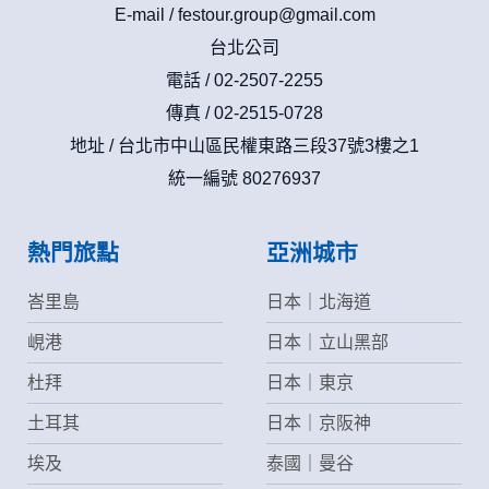
E-mail /
festour.group@gmail.com
台北公司
電話 / 02-2507-2255
傳真 / 02-2515-0728
地址 / 台北市中山區民權東路三段37號3樓之1
統一編號 80276937
熱門旅點
亞洲城市
峇里島
日本｜北海道
峴港
日本｜立山黑部
杜拜
日本｜東京
土耳其
日本｜京阪神
埃及
泰國｜曼谷