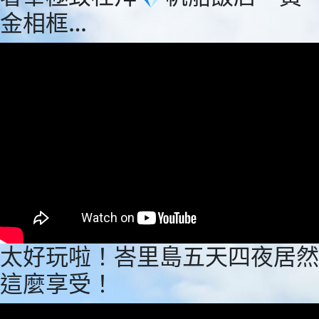
金相框…
太好玩啦！峇里島五天四夜居然
這麼享受！