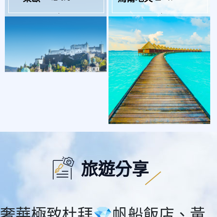
$71,900
$72,900
旅遊分享
奢華極致杜拜💎帆船飯店、黃