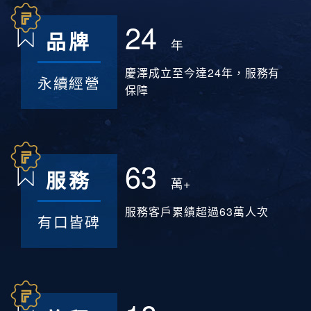
24
品牌
年
慶澤成立至今達24年，服務有
永續經營
保障
63
服務
萬+
服務客戶累績超過63萬人次
有口皆碑