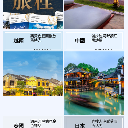
鵝黃色牆面慢放
漫步運河畔讀江
舊時光
南詩篇
越南
中國
起
起
$21,900
$17,900
湄南河畔聽見金
穿梭人潮感受關
色神話
西活力
泰國
日本
起
起
$16,800
$27,500