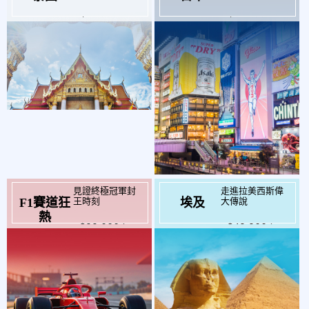
見證終極冠軍封
走進拉美西斯偉
王時刻
大傳說
F1賽道狂
埃及
起
起
$99,000
$49,900
熱