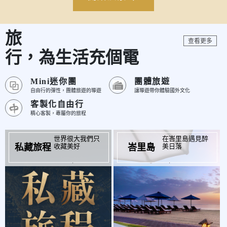
旅
查看更多
行，為生活充個電
Mini迷你團
團體旅遊
自由行的彈性，團體旅遊的導遊
讓導遊帶你體驗國外文化
客製化自由行
精心客製，專屬你的旅程
世界很大我們只
在峇里島遇見醉
收藏美好
美日落
私藏旅程
峇里島
起
起
$
$27,900