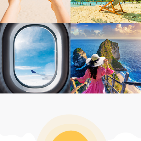
感謝Jimmy幫忙安排我們的峇里島蜜月旅
行 詢問及規劃過程皆有問必答又很有耐心解惑
林彤的服務沒話說的好👍，很貼心且熱心
超級讚👍🏻
處理意外情況，補救措施也令人滿意！非常推
思錡從簽約到出發前的行程說明解說得很
薦！
詳細，只要有任何小問題都很貼心回答並給予建
議👍👍👍 服務很優秀👏