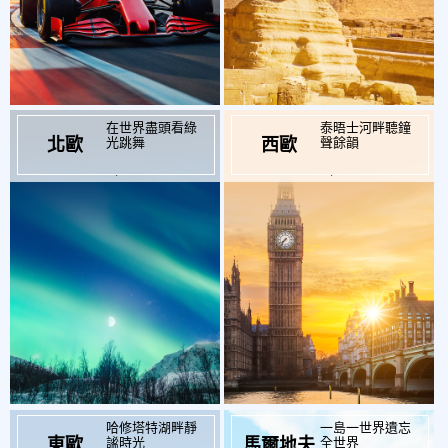
在世界盡頭看綠
泰晤士河畔聽鐘
光跳舞
聲餘韻
北歐
西歐
起
起
$134,900
$147,900
哈修塔特湖畔靜
一島一世界遺忘
謐時光
全世界
東歐
馬爾地夫
起
起