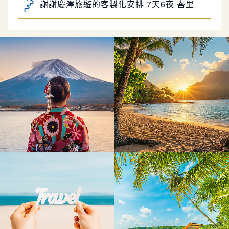
謝謝慶澤旅遊的客製化安排 7天6夜 峇里
島之旅，剛剛才回來台灣，哦…坐5hr飛機／趟
峇里島自由行真的太好玩了!
真的好累喔！不過 真的蠻值得的
慶澤旅遊的行程安排真的好細心~
感謝Jimmy幫忙安排我們的峇里島蜜月旅
行 詢問及規劃過程皆有問必答又很有耐心解惑
林彤的服務沒話說的好👍，很貼心且熱心
超級讚👍🏻
處理意外情況，補救措施也令人滿意！非常推
思錡從簽約到出發前的行程說明解說得很
薦！
詳細，只要有任何小問題都很貼心回答並給予建
謝謝慶澤旅遊的客製化安排 7天6夜 峇里
議👍👍👍 服務很優秀👏
島之旅，剛剛才回來台灣，哦…坐5hr飛機／趟
峇里島自由行真的太好玩了!
真的好累喔！不過 真的蠻值得的
慶澤旅遊的行程安排真的好細心~