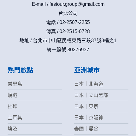
E-mail /
festour.group@gmail.com
台北公司
電話 / 02-2507-2255
傳真 / 02-2515-0728
地址 / 台北市中山區民權東路三段37號3樓之1
統一編號 80276937
熱門旅點
亞洲城市
峇里島
日本｜北海道
峴港
日本｜立山黑部
杜拜
日本｜東京
土耳其
日本｜京阪神
埃及
泰國｜曼谷