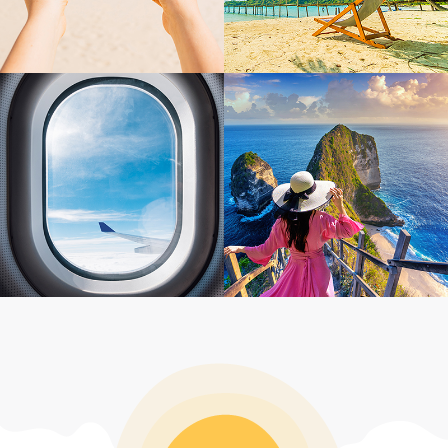
感謝Jimmy幫忙安排我們的峇里島蜜月旅
行 詢問及規劃過程皆有問必答又很有耐心解惑
林彤的服務沒話說的好👍，很貼心且熱心
超級讚👍🏻
處理意外情況，補救措施也令人滿意！非常推
思錡從簽約到出發前的行程說明解說得很
薦！
詳細，只要有任何小問題都很貼心回答並給予建
議👍👍👍 服務很優秀👏