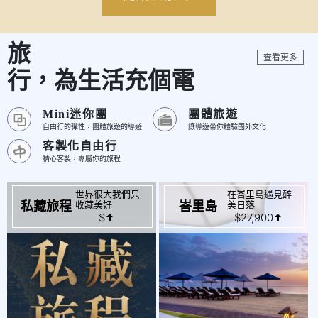
旅
查看更多
行，為生活充個電
Mini迷你團
團體旅遊
自由行的彈性，團體旅遊的導遊
讓導遊帶你體驗國外文化
客製化自由行
精心客製，專屬你的旅程
世界很大我們只
在峇里島遇見醉
起
起
$
$27,900
收藏美好
美日落
私藏旅程
峇里島