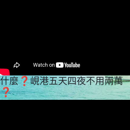
什麼❓峴港五天四夜不用兩萬
❓