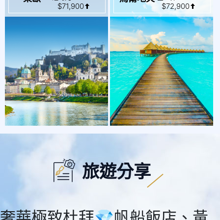
旅遊分享
奢華極致杜拜💎帆船飯店、黃