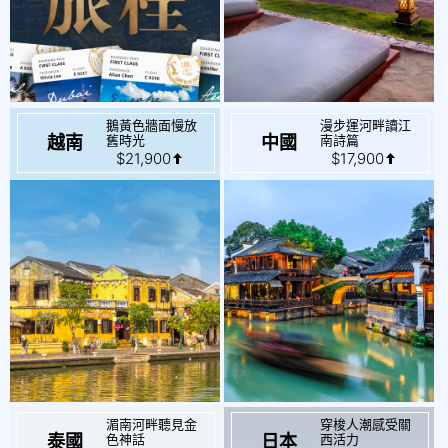
鵝黃色牆面慢放
漫步運河畔讀江
起
起
$21,900
$17,900
舊時光
南詩篇
越南
中國
湄南河畔聽見金
穿梭人潮感受關
起
起
$16,800
$27,500
色神話
西活力
泰國
日本