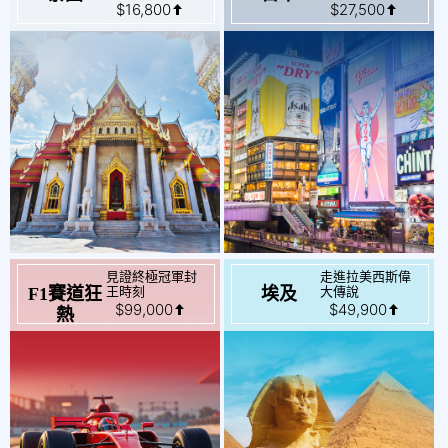
見證終極冠軍封
走進拉美西斯偉
起
起
$99,000
$49,900
王時刻
大傳說
F1賽道狂
埃及
熱