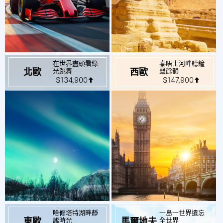
在世界盡頭看綠
泰晤士河畔聽鐘
起
起
$134,900
$147,900
光跳舞
聲餘韻
北歐
西歐
哈修塔特湖畔靜
一島一世界遺忘
起
起
$71,900
$72,900
謐時光
全世界
東歐
馬爾地夫