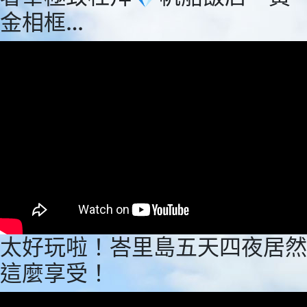
金相框…
太好玩啦！峇里島五天四夜居然
這麼享受！