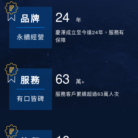
24
品牌
年
慶澤成立至今達24年，服務有
永續經營
保障
63
服務
萬+
服務客戶累績超過63萬人次
有口皆碑