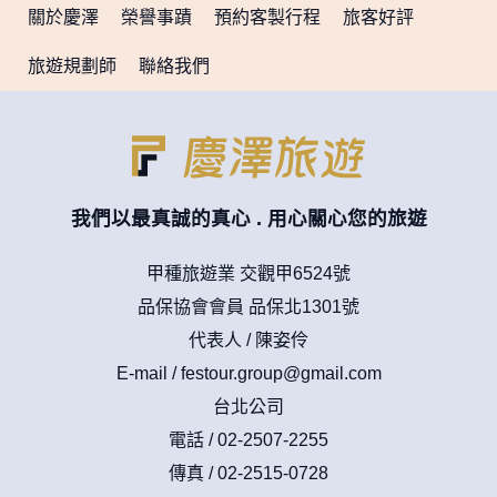
贈獎時，本網站會收集您的個人識別資料，本網站也可以從商
關於慶澤
榮譽事蹟
預約客製行程
旅客好評
業夥伴處取得個人資料。
當客戶在本網站註冊時，我們會取得您的姓名、電話、住址、
旅遊規劃師
聯絡我們
身份證字號、電子郵件、出生日期、性別、行業等相關資料，
當您註冊成功，並登入使用我們的服務後，我們即取得您的資
料。註冊時，本網站取得您的姓名、電話、住址、身份證字
號、電子郵件、出生日期、性別、行業等相關資料，當您註冊
成功，並登入使用我們的服務後，本網站即取得您的資料。
其他除了上述，會保留您在上網瀏覽或查詢時，伺服器自行產
生的相關記錄，包括您使用連線設備的 IP 位址、使用時間、使
我們以最真誠的真心 . 用心關心您的旅遊
用的瀏覽器、瀏覽及點選資料紀錄等。本網站會對個別連線者
的瀏覽器予以標示，歸納使用者瀏覽器在本網站內部所瀏覽的
網頁，除非您願意告知您的個人資料，否則本網站不會也無法
甲種旅遊業 交觀甲6524號
將此項記錄和您對應。請您注意，在本網站網刊登廣告之廠
品保協會會員 品保北1301號
商，或與連結本網站，也可能蒐集您個人的資料。對於您主動
提供的個人資訊，這些廣告廠商、或連結網站有其個別的私權
代表人 / 陳姿伶
保護政策，其資料處理措施不適用本網站隱私權保護政策，本
E-mail /
festour.group@gmail.com
公司不負任何連帶責任。
本網站將在事前或註冊登錄取得您的同意後，傳送商業性資料
台北公司
或電子郵件給您。本公司除了在該資料或電子郵件上註明是由
電話 / 02-2507-2255
本公司發送，也會在該資料或電子郵件上提供您能隨時停止接
收這些資料或電子郵件的方法及說明。
傳真 / 02-2515-0728