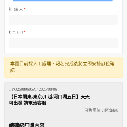
訂 購 人
E m a i l
本團目前採人工處理，報名完成後將立即安排訂位確
認
TYO25080605A / 2025/08/06
【日本關東-東京/川越/河口湖五日】天天
可出發 請電洽客服
可售團位：經濟艙
8
請確認訂購內容