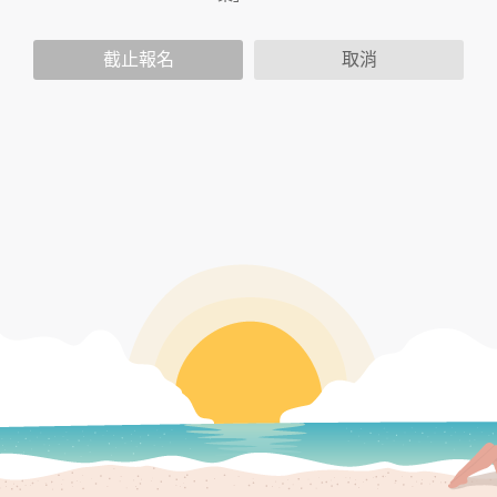
人資訊，這些廣告廠商或連結網站有其個別的隱私權保護政
策，其資料處理措施不適用於本公司隱私權保護政策。
您個人在本網站上的聊天室或討論區中任意公開個人資料的行
截止報名
取消
為，在非經加密的保護下，亦不適用於本公司隱私權保護政
策。
資料的蒐集與使用方式:
為了在本網站提供您最佳的互動性服務，可能會請您提供相關
個人的資料，其範圍如下：
本網站在您使用服務信箱、問卷調查等互動性功能時，會保留
您所提供的姓名、電子郵件地址、聯絡方式及使用時間等。
於一般瀏覽時，伺服器會自行記錄相關行徑，包括您使用連線
設備的 IP 位址、使用時間、使用的瀏覽器、瀏覽及點選資料記
錄等，做為我們增進網站服務的參考依據，此記錄為內部應
用，決不對外公布。
為提供精確的服務，我們會將收集的問卷調查內容進行統計與
分析，分析結果之統計數據或說明文字呈現，除供內部研究
外，我們會視需要公佈統計數據及說明文字，但不涉及特定個
人之資料。
除非取得您的同意或其他法令之特別規定，本網站絕不會將您
的個人資料揭露予第三人或使用於蒐集目的以外之其他用途。
在您於本網站註冊帳號、使用本網站相關產品、服務、活動或