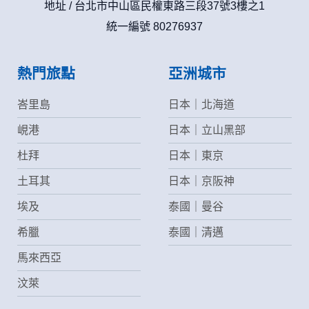
地址 / 台北市中山區民權東路三段37號3樓之1
資料使用:
統一編號 80276937
本公司不會向任何人出售或出借您的個人識別資料。
在以下情況下， 本公司會向其他人士或公司提供您的個人識別
資料：
1.遵守法令或政府機關的要求；或我們發覺您在網站上的行為
熱門旅點
亞洲城市
違反本公司旗下網站的會員條款或產品、服務的特定使用指
南。
峇里島
日本｜北海道
2.為了保護使用者個人隱私，我們無法為您查詢其他使用者的
帳號資料。若您有相關法律上問題需查閱他人資料時，請務必
峴港
日本｜立山黑部
向警政單位提出告訴，我們將全力配合警政單位調查並提供所
有相關資料，以協助調查及破案！
杜拜
日本｜東京
土耳其
日本｜京阪神
自我保護措施:
請妥善保管您在本公司及相關企業伙伴網站的帳號、密碼或個
埃及
泰國｜曼谷
人資料，不要將任何資料、密碼提供給任何人。並在您使用完
本公司相關企業伙伴網站所提供的服務後，務必記得登出帳戶
希臘
泰國｜清邁
或關閉網頁瀏覽器，以防止他人讀取您的個人資料。
倘若您發現有任何非經授權的第三者使用您的帳號進行任何詢
馬來西亞
問或訂購時，請立即通知本站。
汶萊