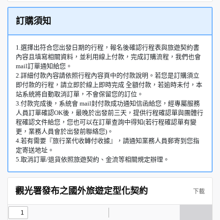
訂購須知
1.選擇出符合您出發日期的行程，報名後確認行程表與旅遊契約書
內容且填寫相關資料，並利用線上付款，完成訂購流程，我們也會
mail訂單通知給您。
2.詳細付款內容請依照行程內容頁中的付款說明。若您是訂購須立
即付款的行程，請立即於線上即時完成 全額付款，若逾時未付，本
站系統將自動取消訂單，不會保留您的訂位。
3.付款完成後，系統會 mail封付款成功通知信函給您，經專屬服務
人員訂單確認OK後，最晚於出發前三天，提供行程確認單與團體行
程確認文件給您，您也可以在訂單查詢中得知(若行程確認單有變
更，業務人員會於出發前聯絡您)。
4.若有需要『旅行業代收轉付收據』，請通知業務人員郵寄到您指
定寄送地址。
5.取消訂單/退貨依照旅遊契約、金流等相關規定辦理。
觀光署發布之國外旅遊定型化契約
下載