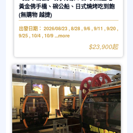
黃金佛手橋、碗公船、日式燒烤吃到飽
(無購物 越捷)
出發日期：
2026/08/23
,
8/28
,
9/6
,
9/11
,
9/20
,
9/25
,
10/4
,
10/9
...more
$23,900起