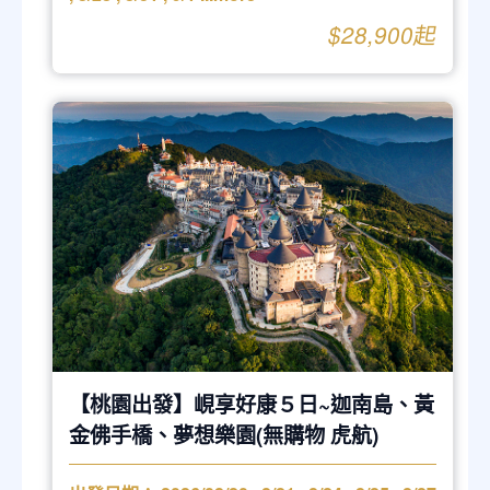
$28,900起
【桃園出發】峴享好康５日~迦南島、黃
金佛手橋、夢想樂園(無購物 虎航)