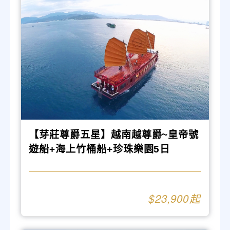
【芽莊尊爵五星】越南越尊爵~皇帝號
遊船+海上竹桶船+珍珠樂園5日
23,900