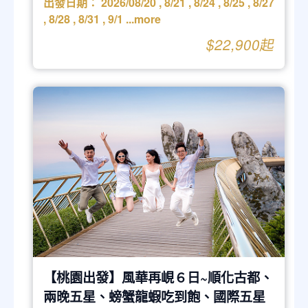
出發日期：
2026/08/20
,
8/21
,
8/24
,
8/25
,
8/27
,
8/28
,
8/31
,
9/1
...more
$22,900起
【桃園出發】風華再峴６日~順化古都、
兩晚五星、螃蟹龍蝦吃到飽、國際五星