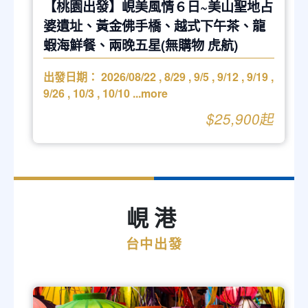
【桃園出發】峴美風情６日~美山聖地占
婆遺址、黃金佛手橋、越式下午茶、龍
蝦海鮮餐、兩晚五星(無購物 虎航)
出發日期：
2026/08/22
,
8/29
,
9/5
,
9/12
,
9/19
,
9/26
,
10/3
,
10/10
...more
$25,900起
峴港
台中出發