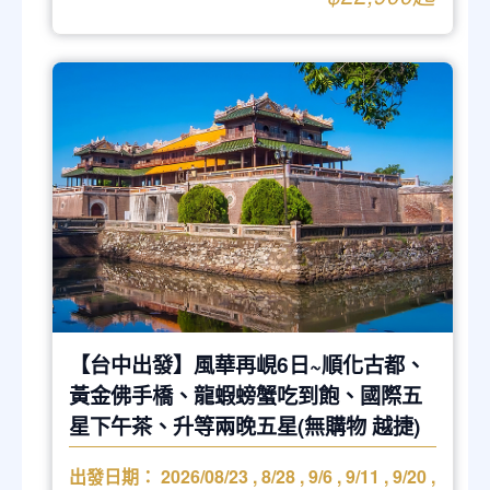
【台中出發】風華再峴6日~順化古都、
黃金佛手橋、龍蝦螃蟹吃到飽、國際五
星下午茶、升等兩晚五星(無購物 越捷)
出發日期：
2026/08/23
,
8/28
,
9/6
,
9/11
,
9/20
,