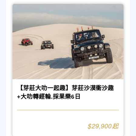
【芽莊大叻一起趣】芽莊沙漠衝沙趣
+大叻轉經輪.採果樂6日
29,900