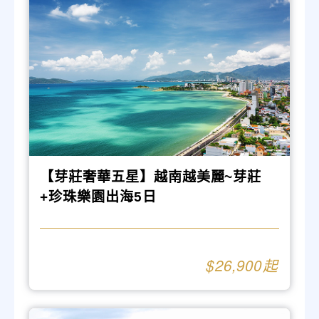
【芽莊奢華五星】越南越美麗~芽莊
+珍珠樂園出海5日
26,900