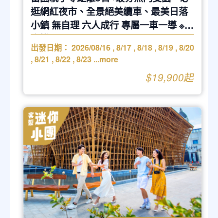
逛網紅夜市、全景絕美纜車、最美日落
小鎮 無自理 六人成行 專屬一車一導 ※不
含機票
出發日期：
2026/08/16
,
8/17
,
8/18
,
8/19
,
8/20
,
8/21
,
8/22
,
8/23
...more
$19,900起