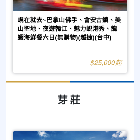
峴在就去~巴拿山佛手、會安古鎮、美
山聖地、夜遊韓江、魅力峴港秀、龍
蝦海鮮餐六日(無購物)(越捷)(台中)
25,000
芽莊