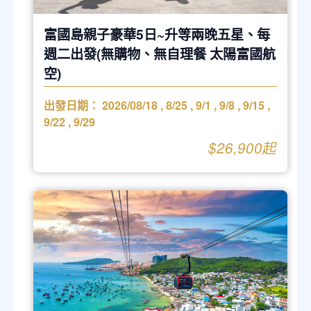
富國島親子豪華5日~升等兩晚五星、每
週二出發(無購物、無自理餐 太陽富國航
空)
出發日期：
2026/08/18
,
8/25
,
9/1
,
9/8
,
9/15
,
9/22
,
9/29
$26,900起