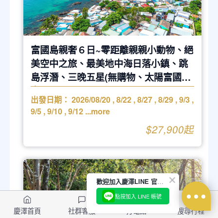
富國島親奢６日~零距離親親小動物、絕
美空中之旅、最美地中海日落小鎮、跳
島浮潛、三晚五星(無購物、太陽富國航
空)
出發日期：
2026/08/20
,
8/22
,
8/27
,
8/29
,
9/3
,
9/5
,
9/10
,
9/12
...more
$27,900起
歡迎加入慶澤LINE 官方帳號
點按加入 LINE 帳號
慶澤首頁
社群客服
打電話
搜尋行程