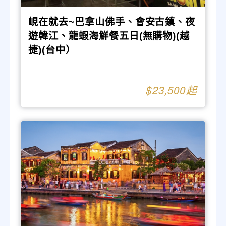
峴在就去~巴拿山佛手、會安古鎮、夜
遊韓江、龍蝦海鮮餐五日(無購物)(越
捷)(台中）
23,500