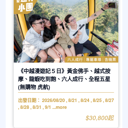
《中越漫遊記５日》黃金佛手、越式按
摩、龍蝦吃到飽、六人成行、全程五星
(無購物 虎航)
出發日期：
2026/08/20
,
8/21
,
8/24
,
8/25
,
8/27
,
8/28
,
8/31
,
9/1
...more
$30,800起