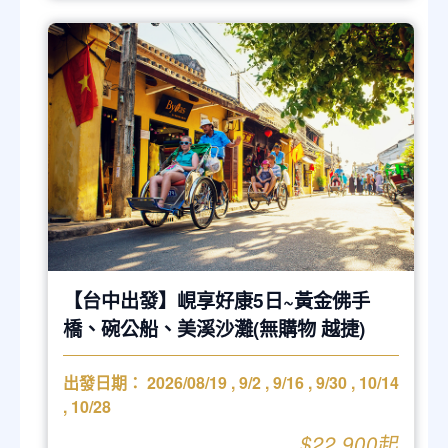
【台中出發】峴享好康5日~黃金佛手
橋、碗公船、美溪沙灘(無購物 越捷)
出發日期：
2026/08/19
,
9/2
,
9/16
,
9/30
,
10/14
,
10/28
$22,900起