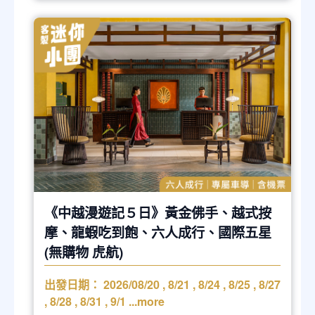
《中越漫遊記５日》黃金佛手、越式按
摩、龍蝦吃到飽、六人成行、國際五星
(無購物 虎航)
出發日期：
2026/08/20
,
8/21
,
8/24
,
8/25
,
8/27
,
8/28
,
8/31
,
9/1
...more