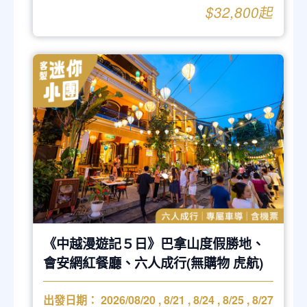
$32,800起
《中越漫遊記５日》巴拿山度假勝地、
會安網紅餐廳、六人成行(無購物 虎航)
出發日期：
2026/08/20
,
8/21
,
8/24
,
8/25
,
8/27