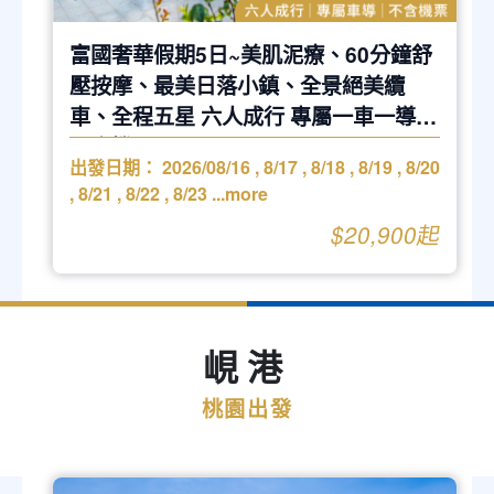
富國奢華假期5日~美肌泥療、60分鐘舒
壓按摩、最美日落小鎮、全景絕美纜
車、全程五星 六人成行 專屬一車一導 ※
不含機票
出發日期：
2026/08/16
,
8/17
,
8/18
,
8/19
,
8/20
,
8/21
,
8/22
,
8/23
...more
$20,900起
峴港
桃園出發