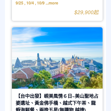
9/25
,
10/4
,
10/9
...more
$29,900起
【台中出發】峴美風情６日~美山聖地占
婆遺址、黃金佛手橋、越式下午茶、龍
蝦海鮮餐、兩晚五星(無購物 越捷)