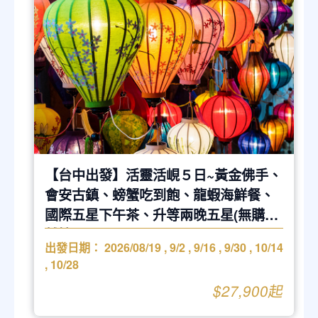
【台中出發】活靈活峴５日~黃金佛手、
會安古鎮、螃蟹吃到飽、龍蝦海鮮餐、
國際五星下午茶、升等兩晚五星(無購物
越捷)
出發日期：
2026/08/19
,
9/2
,
9/16
,
9/30
,
10/14
,
10/28
$27,900起