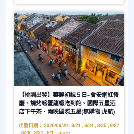
【桃園出發】華麗初峴５日~會安網紅餐
廳、燒烤螃蟹龍蝦吃到飽、國際五星酒
店下午茶、兩晚國際五星(無購物 虎航)
出發日期：
2026/08/20
,
8/21
,
8/24
,
8/25
,
8/27
,
8/28
,
8/31
,
9/1
...more