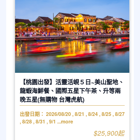
【桃園出發】活靈活峴５日~美山聖地、
龍蝦海鮮餐、國際五星下午茶、升等兩
晚五星(無購物 台灣虎航)
出發日期：
2026/08/20
,
8/21
,
8/24
,
8/25
,
8/27
,
8/28
,
8/31
,
9/1
...more
$25,900起