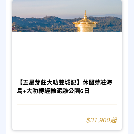
【五星芽莊大叻雙城記】休閒芽莊海
島+大叻轉經輪泥雕公園6日
31,900