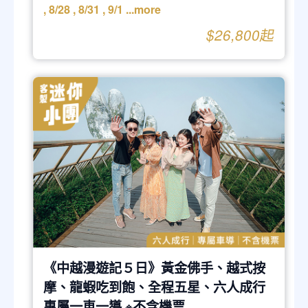
,
8/28
,
8/31
,
9/1
...more
$26,800起
《中越漫遊記５日》黃金佛手、越式按
摩、龍蝦吃到飽、全程五星、六人成行
專屬一車一導 ※不含機票