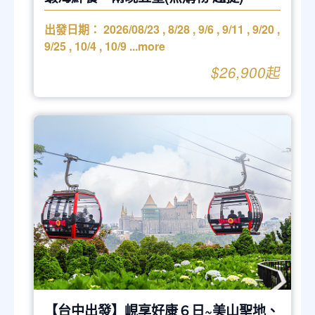
出發日期：
2026/08/23
,
8/28
,
9/6
,
9/11
,
9/20
,
9/25
,
10/4
,
10/9
...more
$26,900起
【台中出發】峴享好康６日~美山聖地、