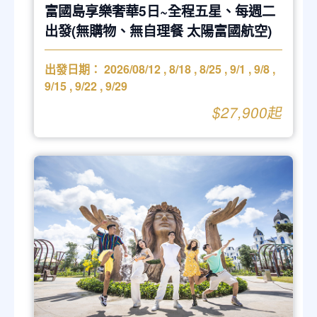
富國島享樂奢華5日~全程五星、每週二
出發(無購物、無自理餐 太陽富國航空)
出發日期：
2026/08/12
,
8/18
,
8/25
,
9/1
,
9/8
,
9/15
,
9/22
,
9/29
$27,900起