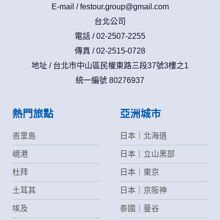
E-mail /
festour.group@gmail.com
台北公司
電話 / 02-2507-2255
傳真 / 02-2515-0728
地址 / 台北市中山區民權東路三段37號3樓之1
統一編號 80276937
熱門旅點
亞洲城市
峇里島
日本｜北海道
峴港
日本｜立山黑部
杜拜
日本｜東京
土耳其
日本｜京阪神
埃及
泰國｜曼谷