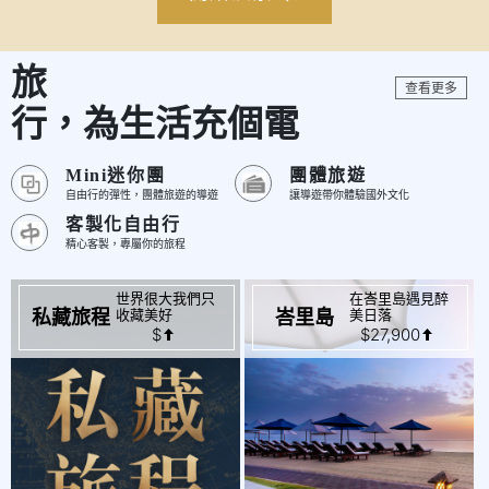
旅
查看更多
行，為生活充個電
Mini迷你團
團體旅遊
自由行的彈性，團體旅遊的導遊
讓導遊帶你體驗國外文化
客製化自由行
精心客製，專屬你的旅程
世界很大我們只
在峇里島遇見醉
起
起
$
$27,900
收藏美好
美日落
私藏旅程
峇里島