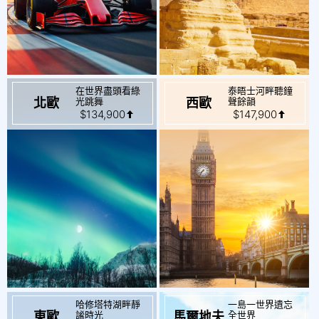
在世界盡頭看綠
泰晤士河畔聽鐘
起
起
$134,900
$147,900
光跳舞
聲餘韻
北歐
西歐
哈修塔特湖畔靜
一島一世界遺忘
起
起
$71,900
$72,900
謐時光
全世界
東歐
馬爾地夫