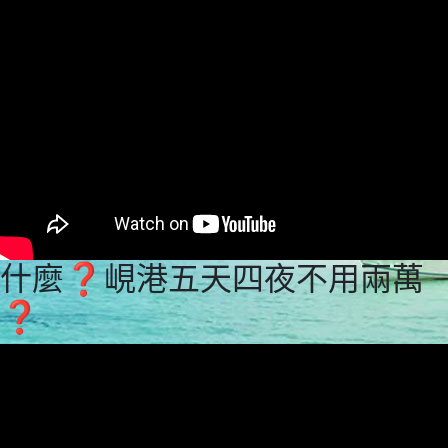
什麼❓峴港五天四夜不用兩萬
❓