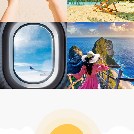
感謝Jimmy幫忙安排我們的峇里島蜜月旅
行 詢問及規劃過程皆有問必答又很有耐心解惑
林彤的服務沒話說的好👍，很貼心且熱心
超級讚👍🏻
處理意外情況，補救措施也令人滿意！非常推
思錡從簽約到出發前的行程說明解說得很
薦！
詳細，只要有任何小問題都很貼心回答並給予建
議👍👍👍 服務很優秀👏