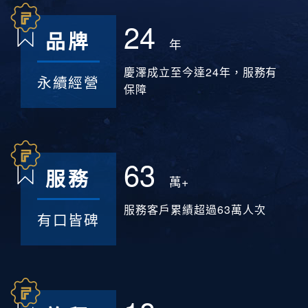
24
品牌
年
慶澤成立至今達24年，服務有
永續經營
保障
63
服務
萬+
服務客戶累績超過63萬人次
有口皆碑