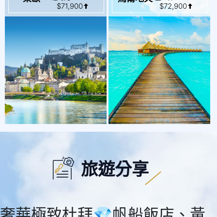
旅遊分享
奢華極致杜拜💎帆船飯店、黃