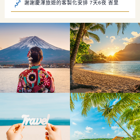
謝謝慶澤旅遊的客製化安排 7天6夜 峇里
島之旅，剛剛才回來台灣，哦…坐5hr飛機／趟
峇里島自由行真的太好玩了!
真的好累喔！不過 真的蠻值得的
慶澤旅遊的行程安排真的好細心~
感謝Jimmy幫忙安排我們的峇里島蜜月旅
行 詢問及規劃過程皆有問必答又很有耐心解惑
林彤的服務沒話說的好👍，很貼心且熱心
超級讚👍🏻
處理意外情況，補救措施也令人滿意！非常推
思錡從簽約到出發前的行程說明解說得很
薦！
詳細，只要有任何小問題都很貼心回答並給予建
謝謝慶澤旅遊的客製化安排 7天6夜 峇里
議👍👍👍 服務很優秀👏
島之旅，剛剛才回來台灣，哦…坐5hr飛機／趟
峇里島自由行真的太好玩了!
真的好累喔！不過 真的蠻值得的
慶澤旅遊的行程安排真的好細心~