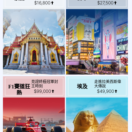
見證終極冠軍封
走進拉美西斯偉
起
起
$99,000
$49,900
王時刻
大傳說
F1賽道狂
埃及
熱