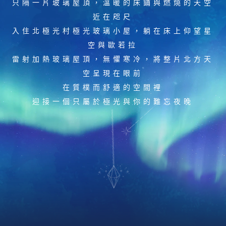
只隔一片玻璃屋頂，溫暖的床鋪與燃燒的天空
近在咫尺
入住北極光村極光玻璃小屋，躺在床上仰望星
空與歐若拉
雷射加熱玻璃屋頂，無懼寒冷，將整片北方天
空呈現在眼前
在質樸而舒適的空間裡
迎接一個只屬於極光與你的難忘夜晚