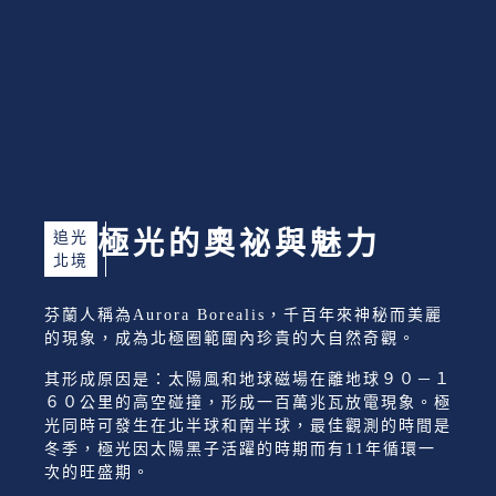
極光的奧祕與魅力
追光
北境
芬蘭人稱為Aurora Borealis，千百年來神秘而美麗
的現象，成為北極圈範圍內珍貴的大自然奇觀。
其形成原因是：太陽風和地球磁場在離地球９０－１
６０公里的高空碰撞，形成一百萬兆瓦放電現象。極
光同時可發生在北半球和南半球，最佳觀測的時間是
冬季，極光因太陽黑子活躍的時期而有11年循環一
次的旺盛期。