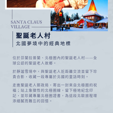
聖誕老人村
北國夢境中的經典地標
位於芬蘭拉普蘭、北極圈內的聖誕老人村——全
球公認的聖誕老人故鄉。
於靜謐雪境中，與聖誕老人近距離交流並留下珍
貴合影，收藏一段專屬於北國的童話時刻。
走進聖誕老人郵政局，寄出一封來自北極圈的祝
福；站上象徵性的北極圈線，留下極地紀念印
記，並珍藏專屬北極圈證書，為這段北歐旅程增
添細膩而難忘的回憶。