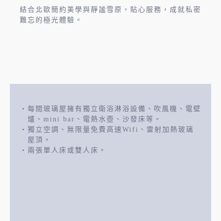
結合北歐簡約美學與靜謐雪原，貼心服務，成就私密
難忘的極光體驗。
每間玻璃屋擁有獨立衛浴淋浴設備、吹風機、電壁
爐、mini bar、電熱水壺、沙發床等。
獨立空調、無限量免費高速Wifi、雷射加熱玻璃
屋頂。
兩張單人床或雙人床。