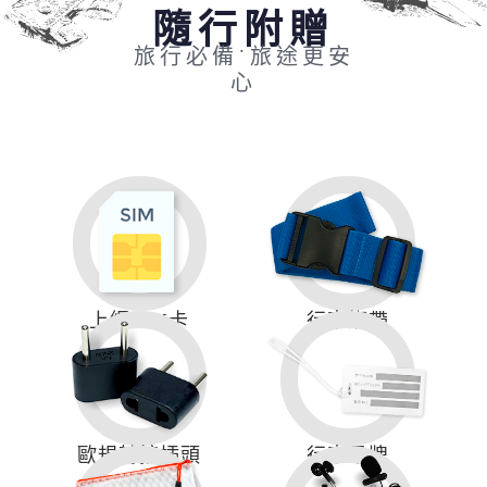
隨行附贈
旅行必備˙旅途更安
心
上網SIM卡
行李綁帶
歐規轉接插頭
行李吊牌